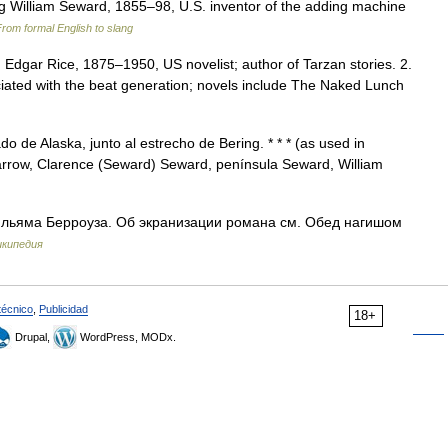
ig William Seward, 1855–98, U.S. inventor of the adding machine
rom formal English to slang
Edgar Rice, 1875–1950, US novelist; author of Tarzan stories. 2.
iated with the beat generation; novels include The Naked Lunch
 de Alaska, junto al estrecho de Bering. * * * (as used in
arrow, Clarence (Seward) Seward, península Seward, William
льяма Берроуза. Об экранизации романа см. Обед нагишом
икипедия
técnico
,
Publicidad
18+
Drupal,
WordPress, MODx.