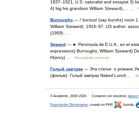
1837–1921, U.S. naturalist and essayist 3) b
4) big his grandson William S(eward),… …
F
Burroughs
— /ˈbʌroʊz/ (say burohz) noun 1. 
William S(eward), 1914–97, US author, assoc
(1959) …
Seward
— ► Península de E.U.A., en el estado
expressions) Burroughs, William S(eward) D
H(enry) …
Enciclopedia Universal
Голый завтрак
— Эта статья о романе Уи
(фильм). Голый завтрак Naked Lunch …
В
© Academic, 2000-2026
Contacte con nosotros:
Apoyo 
Exportación Diccionarios
, creado en PHP,
Joomla,