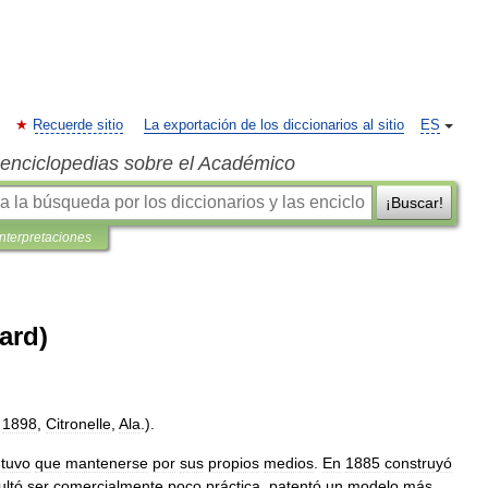
Recuerde sitio
La exportación de los diccionarios al sitio
ES
s enciclopedias sobre el Académico
¡Buscar!
interpretaciones
ard)
.
1898
,
Citronelle
,
Ala
.).
tuvo
que
mantenerse
por
sus
propios
medios
.
En
1885
construyó
ultó
ser
comercialmente
poco
práctica
,
patentó
un
modelo
más