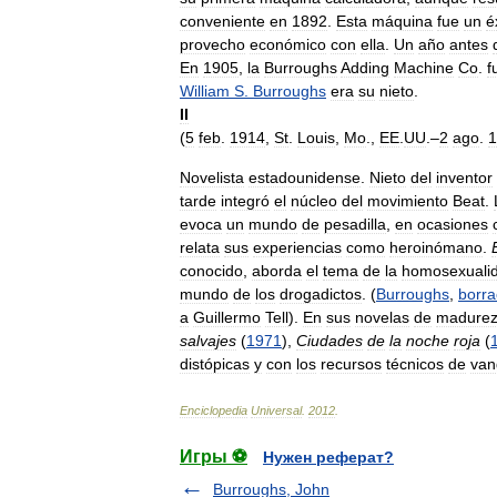
conveniente
en
1892
.
Esta
máquina
fue
un
é
provecho
económico
con
ella
.
Un
año
antes
En
1905
,
la
Burroughs
Adding
Machine
Co
.
f
William
S
.
Burroughs
era
su
nieto
.
II
(
5
feb
.
1914
,
St
.
Louis
,
Mo
.,
EE
.
UU
.–
2
ago
.
1
Novelista
estadounidense
.
Nieto
del
inventor
tarde
integró
el
núcleo
del
movimiento
Beat
.
evoca
un
mundo
de
pesadilla
,
en
ocasiones
relata
sus
experiencias
como
heroinómano
.
conocido
,
aborda
el
tema
de
la
homosexuali
mundo
de
los
drogadictos
. (
Burroughs
,
borr
a
Guillermo
Tell
).
En
sus
novelas
de
madure
salvajes
(
1971
),
Ciudades
de
la
noche
roja
(
distópicas
y
con
los
recursos
técnicos
de
van
Enciclopedia
Universal
.
2012
.
Игры ⚽
Нужен реферат?
Burroughs, John