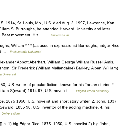
5, 1914, St. Louis, Mo., U.S. died Aug. 2, 1997, Lawrence, Kan.
illiam S. Burroughs, he attended Harvard University and later
the Beat movement. His… …
Universalium
hs, William * * * (as used in expressions) Burroughs, Edgar Rice
rd) …
Enciclopedia Universal
lexander Abbott Aberhart, William George William Russell Amis,
shton, Sir Frederick (William Mallandaine) Barkley, Alben W(illiam)
a Universal
; U.S. writer of popular fiction: known for his Tarzan stories 2.
William S(eward) 1914 97; U.S. novelist …
English World dictionary
ce, 1875 1950, U.S. novelist and short story writer. 2. John, 1837
m Seward, 1855 98, U.S. inventor of the adding machine. 4. his
…
Universalium
t]] n. 1) big Edgar Rice, 1875–1950, U.S. novelist 2) big John,