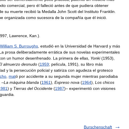
xito
comercial
,
pero
él
falleció
antes
de
que
pudiera
obtener
de
su
muerte
recibió
la
Medalla
John
Scott
del
Instituto
Franklin
.
ue
organizada
como
sucesora
de
la
compañía
que
él
inició
.
997
,
Lawrence
,
Kan
.).
William
S
.
Burroughs
,
estudió
en
la
Universidad
de
Harvard
y
más
La
prosa
deliberadamente
errática
de
sus
novelas
experimentales
con
un
humor
desenfrenado
.
La
primera
de
ellas
,
Yonki
(
1953
),
El
almuerzo
desnudo
(
1959
;
película
,
1991
),
su
libro
más
dad
y
la
persecución
policial
y
satiriza
con
agudeza
el
grotesco
acho
,
mat
ó
por
accidente
a
su
segunda
mujer
mientras
parodiaba
z
–
La
máquina
blanda
(
1961
),
Expreso
nova
(
1964
),
Los
chicos
1981
)
y
Tierras
del
Occidente
(
1987
)–
experimentó
con
visiones
guardia
.
Burschenschaft