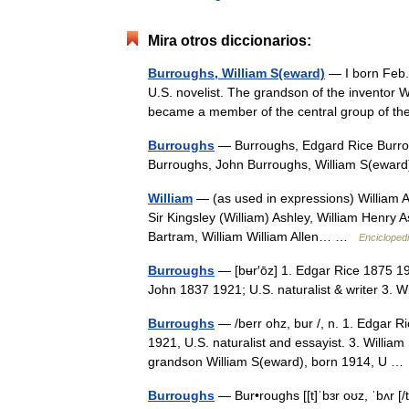
Mira otros diccionarios:
Burroughs, William S(eward)
— I born Feb. 
U.S. novelist. The grandson of the inventor W
became a member of the central group of 
Burroughs
— Burroughs, Edgard Rice Burroug
Burroughs, John Burroughs, William S(ewa
William
— (as used in expressions) William A
Sir Kingsley (William) Ashley, William Henry A
Bartram, William William Allen… …
Enciclopedi
Burroughs
— [bʉr′ōz] 1. Edgar Rice 1875 1950
John 1837 1921; U.S. naturalist & writer 3. 
Burroughs
— /berr ohz, bur /, n. 1. Edgar Ri
1921, U.S. naturalist and essayist. 3. Willia
grandson William S(eward), born 1914, U 
Burroughs
— Bur•roughs [[t]ˈbɜr oʊz, ˈbʌr [/