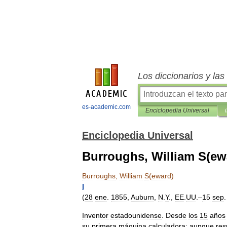
Los diccionarios y la
es-academic.com
Enciclopedia Universal
Enciclopedia Universal
Burroughs, William S(ew
Burroughs
,
William
S
(
eward
)
I
(
28
ene
.
1855
,
Auburn
,
N
.
Y
.,
EE
.
UU
.–
15
sep
Inventor
estadounidense
.
Desde
los
15
años
su
primera
máquina
calculadora
;
aunque
res